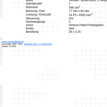
Motor
Viertakt - Boxermotor, 2-Verg
Zylinderzahl
2
3
Hubraum
596 cm
Bohrung / Hub
77 mm x 64 mm
-1
Leistung / Drehzahl
24 PS / 4500 min
Steuerung
ohv
Getriebegänge
3
vorne
Victoria Patent Federgabel
hinten
starr
Bereifung
26 x 3,25
www.meisterdinger.de
©opyright 1997-2001:
Joachim Fritz -> Impressum
Stand: X.2001