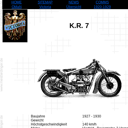
HOME
SITEMAP
NEWS
COMMS
OMaN
Victoria
Übersicht
1920-1929
K.R. 7
Baujahre
1927 - 1930
Gewicht
.
Höchstgeschwindigkeit
140 km/h