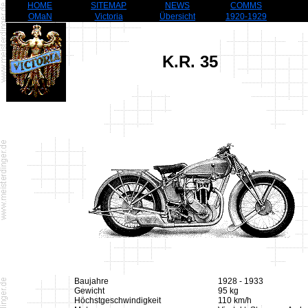
HOME
SITEMAP
NEWS
COMMS
OMaN
Victoria
Übersicht
1920-1929
K.R. 35
Baujahre
1928 - 1933
Gewicht
95 kg
Höchstgeschwindigkeit
110 km/h