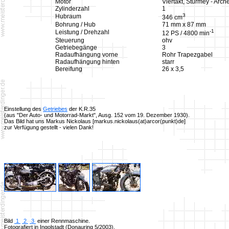
Motor
Viertakt, Sturmey - Arch
Zylinderzahl
1
3
Hubraum
346 cm
Bohrung / Hub
71 mm x 87 mm
-1
Leistung / Drehzahl
12 PS / 4800 min
Steuerung
ohv
Getriebegänge
3
Radaufhängung vorne
Rohr Trapezgabel
Radaufhängung hinten
starr
Bereifung
26 x 3,5
Einstellung des
Getriebes
der K.R.35
(aus "Der Auto- und Motorrad-Markt", Ausg. 152 vom 19. Dezember 1930).
Das Bild hat uns Markus Nickolaus [markus.nickolaus(at)arcor(punkt)de]
zur Verfügung gestellt - vielen Dank!
Bild
1
2
3
einer Rennmaschine.
Fotografiert in Ingolstadt (Donauring 5/2003).