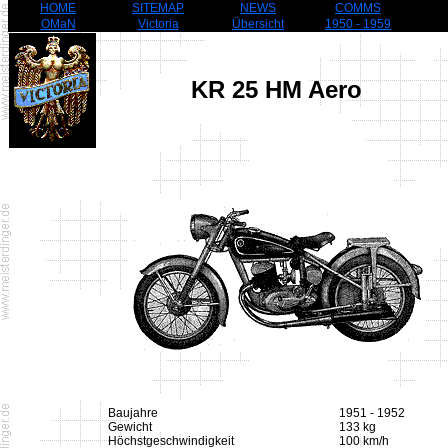
HOME
SITEMAP
NEWS
COMMS
OMaN
Victoria
Übersicht
1950 - 1959
KR 25 HM Aero
Baujahre
1951 - 1952
Gewicht
133 kg
Höchstgeschwindigkeit
100 km/h