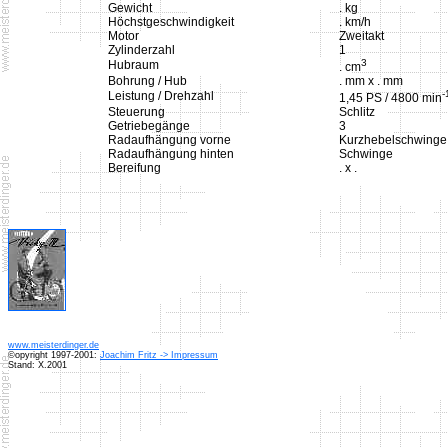
Gewicht
. kg
Höchstgeschwindigkeit
. km/h
Motor
Zweitakt
Zylinderzahl
1
3
Hubraum
. cm
Bohrung / Hub
. mm x . mm
-
Leistung / Drehzahl
1,45 PS / 4800 min
Steuerung
Schlitz
Getriebegänge
3
Radaufhängung vorne
Kurzhebelschwinge
Radaufhängung hinten
Schwinge
Bereifung
. x .
www.meisterdinger.de
©opyright 1997-2001:
Joachim Fritz -> Impressum
Stand: X.2001