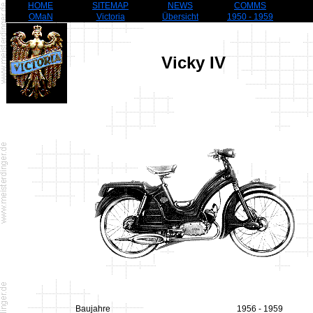
HOME
SITEMAP
NEWS
COMMS
OMaN
Victoria
Übersicht
1950 - 1959
Vicky IV
Baujahre
1956 - 1959