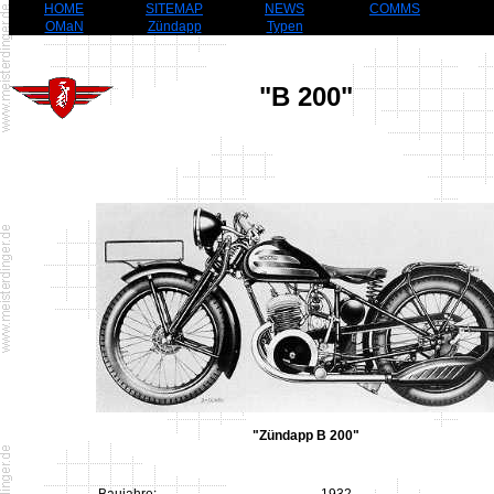
HOME
SITEMAP
NEWS
COMMS
OMaN
Zündapp
Typen
"B 200"
"Zündapp B 200"