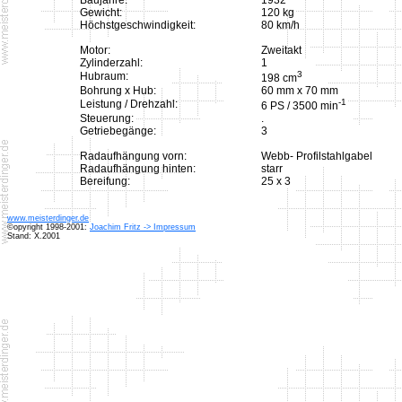
Baujahre:
1932
Gewicht:
120 kg
Höchstgeschwindigkeit:
80 km/h
Motor:
Zweitakt
Zylinderzahl:
1
3
Hubraum:
198 cm
Bohrung x Hub:
60 mm x 70 mm
-1
Leistung / Drehzahl:
6 PS / 3500 min
Steuerung:
.
Getriebegänge:
3
Radaufhängung vorn:
Webb- Profilstahlgabel
Radaufhängung hinten:
starr
Bereifung:
25 x 3
www.meisterdinger.de
©opyright 1998-2001:
Joachim Fritz -> Impressum
Stand: X.2001