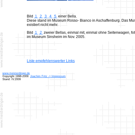
Bild
1
2
3
4
5
einer Bella.
Diese stand im Museum Rosso- Bianco in Aschaffenburg. Das M
existiert nicht mehr.
Bild
1
2
zweier Bellas, einmal mit, einmal ohne Seitenwagen, fot
im Museum Sinsheim im Nov. 2005.
Liste empfehlenswerter Links
www.meisterdinger.de
©opyright 1998-2009:
Joachim Fritz -> Impressum
Stand: IV.2009