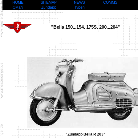
HOME
SITEMAP
NEWS
COMMS
OMaN
Zündapp
Typen
"Bella 150...154, 175S, 200...204"
"Zündapp Bella R 203"