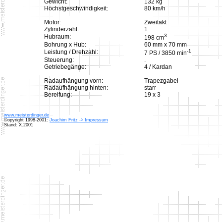
Gewicht:
132 kg
Höchstgeschwindigkeit:
80 km/h
Motor:
Zweitakt
Zylinderzahl:
1
3
Hubraum:
198 cm
Bohrung x Hub:
60 mm x 70 mm
-1
Leistung / Drehzahl:
7 PS / 3850 min
Steuerung:
.
Getriebegänge:
4 / Kardan
Radaufhängung vorn:
Trapezgabel
Radaufhängung hinten:
starr
Bereifung:
19 x 3
www.meisterdinger.de
©opyright 1998-2001:
Joachim Fritz -> Impressum
Stand: X.2001