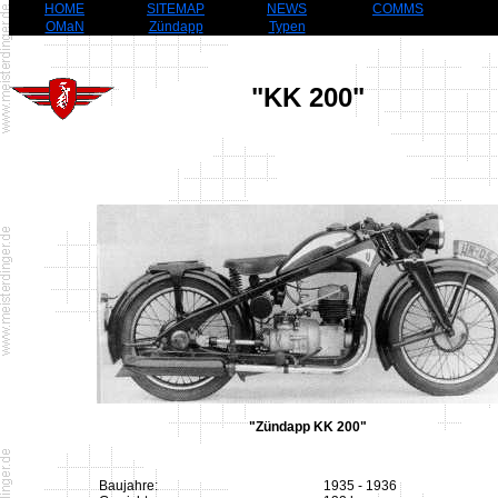
HOME
SITEMAP
NEWS
COMMS
OMaN
Zündapp
Typen
"KK 200"
"Zündapp KK 200"
Baujahre:
1935 - 1936