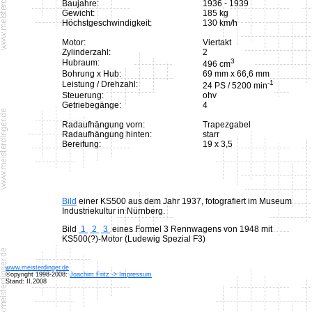
Baujahre:
1936 - 1939
Gewicht:
185 kg
Höchstgeschwindigkeit:
130 km/h
Motor:
Viertakt
Zylinderzahl:
2
3
Hubraum:
496 cm
Bohrung x Hub:
69 mm x 66,6 mm
-1
Leistung / Drehzahl:
24 PS / 5200 min
Steuerung:
ohv
Getriebegänge:
4
Radaufhängung vorn:
Trapezgabel
Radaufhängung hinten:
starr
Bereifung:
19 x 3,5
Bild
einer KS500 aus dem Jahr 1937, fotografiert im Museum
Industriekultur in Nürnberg.
Bild
1
2
3
eines Formel 3 Rennwagens von 1948 mit
KS500(?)-Motor (Ludewig Spezial F3)
www.meisterdinger.de
©opyright 1998-2008:
Joachim Fritz -> Impressum
Stand: II.2008