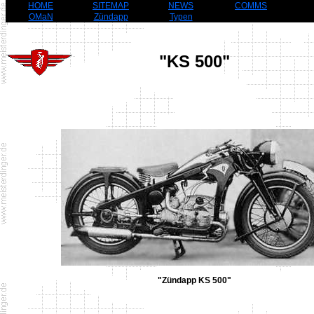
HOME
SITEMAP
NEWS
COMMS
OMaN
Zündapp
Typen
"KS 500"
"Zündapp KS 500"