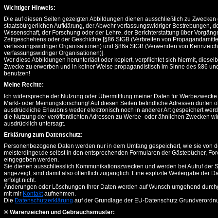
Wichtiger Hinweis:
Die auf diesen Seiten gezeigten Abbildungen dienen ausschließlich zu Zwecken 
staatsbürgerlichen Aufklärung, der Abwehr verfassungswidriger Bestrebungen, de
Wissenschaft, der Forschung oder der Lehre, der Berichterstattung über Vorgäng
Zeitgeschehens oder der Geschichte [§86 StGB (Verbreiten von Propagandamitte
verfassungswidriger Organisationen) und §86a StGB (Verwenden von Kennzeic
verfassungswidriger Organisationen)].
Wer diese Abbildungen herunterlädt oder kopiert, verpflichtet sich hiermit, dieselb
Zwecke zu erwerben und in keiner Weise propagandistisch im Sinne des §86 un
benutzen!
Meine Rechte:
Ich widerspreche der Nutzung oder Übermittlung meiner Daten für Werbezwecke 
Markt- oder Meinungsforschung! Auf diesen Seiten befindliche Adressen dürfen 
ausdrückliche Erlaubnis weder elektronisch noch in anderer Art gespeichert wer
die Nutzung der veröffentlichten Adressen zu Werbe- oder ähnlichen Zwecken wir
ausdrücklich untersagt.
Erklärung zum Datenschutz:
Personenbezogene Daten werden nur in dem Umfang gespeichert, wie sie von d
meisterdinger.de selbst in den entsprechenden Formularen der Gästebücher, Fo
eingegeben werden.
Sie dienen ausschliesslich Kommunikationszwecken und werden bei Aufruf der Se
angezeigt, sind damit also öffentlich zugänglich. Eine explizite Weitergabe der Da
erfolgt nicht.
Änderungen oder Löschungen Ihrer Daten werden auf Wunsch umgehend durchg
mit mir
Kontakt
aufnehmen.
Die
Datenschutzerklärung
auf der Grundlage der EU-Datenschutz Grundverord
® Warenzeichen und Gebrauchsmuster: