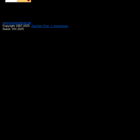
www.meisterdinger.de
©opyright 1997-2025:
Joachim Fritz -> Impressum
Stand: VIII.2025