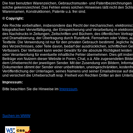
Die hier benutzten Warenzeichen, Gebrauchsmuster- und Patentbezeichnungen s
solche gekennzeichnet. Das Fehlen eines solchen Hinweises läßt nicht den Schl
Warennamen, Konstruktionen, Patente u.ä. frei sind.
© Copyright:
Alle Rechte vorbehalten, insbesondere das Recht der mechanischen, elektronis
fotografischen Vervielfältigung, der Einspeicherung und Verarbeitung in elektro
des Nachdrucks in Zeitungen, Zeitschriften und Büchern, des öffentlichen Vortrag
und Dramatisierung, der Übertragung durch Rundfunk, Fernsehen oder Video, au
Textteile. Die Verwendung ist nur für den privaten Gebrauch bestimmt. Jegliche W
des Verzeichnisses, oder Teile davon, bedarf der ausdrücklichen, schriftlichen
Verfassers. Der Verfasser kann weder Gewähr für die absolute Richtigkeit leisten
oder Verantwortung für eventuelle inhaltliche Fehler übernehmen. Dies gilt insbe
Beiträge von Nutzern dieser Website in Foren, Chat, o.ä. Alle zugesendeten Bilde
dem Urheberrecht der jeweiligen Sender. Mit der Zusendung von Bildern, Informa
Dokumenten stimmt der Sender einer unbefristeten, uneingeschränkten, kostenfr
Veröffentlichung der Unterlagen, seines Namens und seiner Emailadresse auf di
und versichert die Urheberschaft resp. Freiheit von Rechten Dritter an den Unterl
Impressum:
Bitte beachten Sie die Hinweise im
Impressum
.
Suchen im WWW