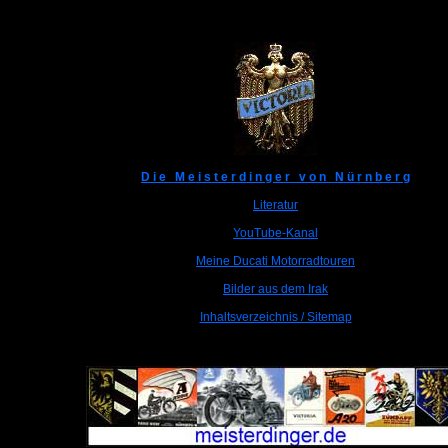
D i e M e i s t e r d i n g e r v o n N ü r n b e r g
Literatur
YouTube-Kanal
Meine Ducati Motorradtouren
Bilder aus dem Irak
Inhaltsverzeichnis / Sitemap