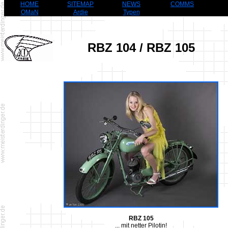
HOME
SITEMAP
NEWS
COMMS
OMaN
Ardie
Typen
RBZ 104 / RBZ 105
RBZ 105
... mit netter Pilotin!