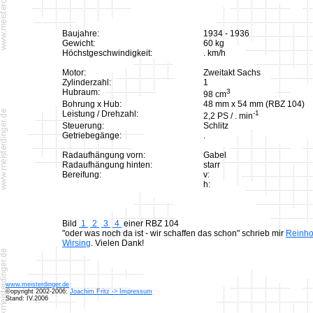
Baujahre:
1934 - 1936
Gewicht:
60 kg
Höchstgeschwindigkeit:
. km/h
Motor:
Zweitakt Sachs
Zylinderzahl:
1
Hubraum:
3
98 cm
Bohrung x Hub:
48 mm x 54 mm (RBZ 104)
Leistung / Drehzahl:
-1
2,2 PS / . min
Steuerung:
Schlitz
Getriebegänge:
.
Radaufhängung vorn:
Gabel
Radaufhängung hinten:
starr
Bereifung:
v:
h:
Bild
1
2
3
4
einer RBZ 104
"oder was noch da ist - wir schaffen das schon" schrieb mir
Reinho
Wirsing
. Vielen Dank!
www.meisterdinger.de
©opyright 2002-2006:
Joachim Fritz -> Impressum
Stand: IV.2006