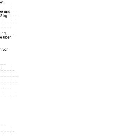
PS
be und
65 kg
tung
te über
m von
m