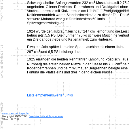
3
Schwungscheibe. Anfangs wurden 232 cm
Maschinen mit 2,75 
angeboten. Offener Dreiecks- Rohrrahmen und Druidgabel ohne
Vorderradbremse mit Klotzbremse am Hinterrad, Zweiganggetrie
Keilriemenantrieb waren Standardmerkmale zu dieser Zeit. Das 
schwere Motorrad war gut für mindestens 60 km/h
Spitzengeschwindigkeit.
3
1924 wurde der Hubraum leicht auf 247 cm
erhöht und die Leis
betrug jetzt 5,5 PS. Die nunmehr 75 kg schwere Maschine verfüg
ein Dreiganggetriebe und Kettenantrieb zum Hinterrad.
Etwa ein Jahr später kam eine Sportmaschine mit einem Hubrau
3
297 cm
und 6,5 PS Leistung dazu.
1925 errangen die beiden Rennfahrer Kämpf und Pospischil aus
3
Nürnberg die ersten beiden Plätze in der Klasse bis 250 cm
bei
Köderlbergrennen und beim Würgauer Bergrennen belegte eine
Fortuna die Plätze eins und drei in der gleichen Klasse.
Liste empfehlenswerter Links
www.meisterdinger.de
©opyright 2000-2006:
Joachim Fritz -> Impressum
Stand: IX.2006