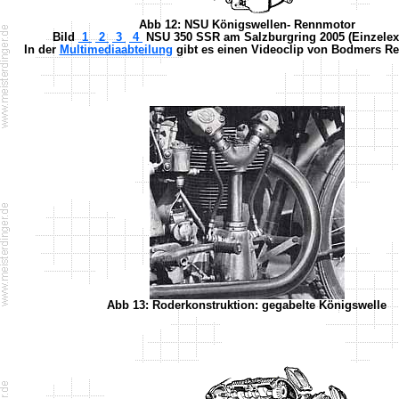
Abb 12: NSU Königswellen- Rennmotor
Bild
1
2
3
4
NSU 350 SSR am Salzburgring 2005 (Einzelex
In der
Multimediaabteilung
gibt es einen Videoclip von Bodmers R
Abb 13: Roderkonstruktion: gegabelte Königswelle