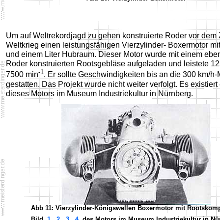
Um auf Weltrekordjagd zu gehen konstruierte Roder vor dem
Weltkrieg einen leistungsfähigen Vierzylinder- Boxermotor mi
und einem Liter Hubraum. Dieser Motor wurde mit einem eben
Roder konstruierten Rootsgebläse aufgeladen und leistete 1
-1
7500 min
. Er sollte Geschwindigkeiten bis an die 300 km/h
gestatten. Das Projekt wurde nicht weiter verfolgt. Es existier
dieses Motors im Museum Industriekultur in Nürnberg.
Abb 11: Vierzylinder-Königswellen Boxermotor mit Rootskom
Bild
1
2
3
4
des Motors im Museum Industriekultur in Nü