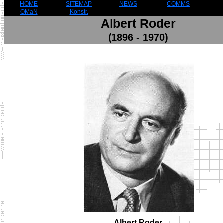
HOME
SITEMAP
NEWS
COMMS
OMaN
Konstr.
Albert Roder
(1896 - 1970)
Albert Roder