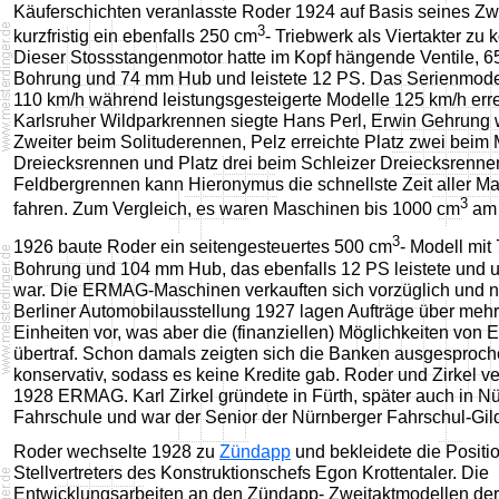
Käuferschichten veranlasste Roder 1924 auf Basis seines Zw
3
kurzfristig ein ebenfalls 250 cm
- Triebwerk als Viertakter zu 
Dieser Stossstangenmotor hatte im Kopf hängende Ventile, 
Bohrung und 74 mm Hub und leistete 12 PS. Das Serienmodel
110 km/h während leistungsgesteigerte Modelle 125 km/h err
Karlsruher Wildparkrennen siegte Hans Perl, Erwin Gehrung
Zweiter beim Solituderennen, Pelz erreichte Platz zwei beim
Dreiecksrennen und Platz drei beim Schleizer Dreiecksrenne
Feldbergrennen kann Hieronymus die schnellste Zeit aller M
3
fahren. Zum Vergleich, es waren Maschinen bis 1000 cm
am 
3
1926 baute Roder ein seitengesteuertes 500 cm
- Modell mi
Bohrung und 104 mm Hub, das ebenfalls 12 PS leistete und u
war. Die ERMAG-Maschinen verkauften sich vorzüglich und n
Berliner Automobilausstellung 1927 lagen Aufträge über mehr
Einheiten vor, was aber die (finanziellen) Möglichkeiten vo
übertraf. Schon damals zeigten sich die Banken ausgesproc
konservativ, sodass es keine Kredite gab. Roder und Zirkel ve
1928 ERMAG. Karl Zirkel gründete in Fürth, später auch in N
Fahrschule und war der Senior der Nürnberger Fahrschul-Gil
Roder wechselte 1928 zu
Zündapp
und bekleidete die Positi
Stellvertreters des Konstruktionschefs Egon Krottentaler. Die
Entwicklungsarbeiten an den Zündapp- Zweitaktmodellen de