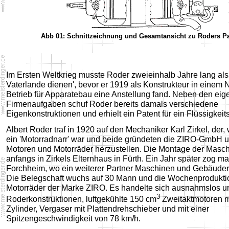
Abb 01: Schnittzeichnung und Gesamtansicht zu Roders Pa
Im Ersten Weltkrieg musste Roder zweieinhalb Jahre lang als
Vaterlande dienen', bevor er 1919 als Konstrukteur in einem 
Betrieb für Apparatebau eine Anstellung fand. Neben den eig
Firmenaufgaben schuf Roder bereits damals verschiedene
Eigenkonstruktionen und erhielt ein Patent für ein Flüssigkeit
Albert Roder traf in 1920 auf den Mechaniker Karl Zirkel, der,
ein 'Motorradnarr' war und beide gründeten die ZIRO-GmbH 
Motoren und Motorräder herzustellen. Die Montage der Masch
anfangs in Zirkels Elternhaus in Fürth. Ein Jahr später zog m
Forchheim, wo ein weiterer Partner Maschinen und Gebäuder be
Die Belegschaft wuchs auf 30 Mann und die Wochenproduktio
Motorräder der Marke ZIRO. Es handelte sich ausnahmslos 
3
Roderkonstruktionen, luftgekühlte 150 cm
Zweitaktmotoren m
Zylinder, Vergaser mit Plattendrehschieber und mit einer
Spitzengeschwindigkeit von 78 km/h.