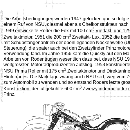
Die Arbeitsbedingungen wurden 1947 gelockert und so folgte
einem Ruf von NSU, diesmal aber als Chefkonstrukteur nach
3
1949 entwickelte Roder die Fox mit 100 cm
Viertakt- und 12
3
Zweitaktmotor, 1951 die 200 cm
Zweitakt- Lux, 1952 die be
mit Schubstangenantrieb der obenliegenden Nockenwelle (U
Steuerung), die später auch bei den Zweizylinder Prinzmotor
Verwendung fand. Im Jahre 1956 kam die Quickly auf den Mar
Arbeiten von Roder trugen wesentlich dazu bei, dass NSU 1
weltgrössten Motorradproduzenten aufstieg. 1958 konstruiert
3
NSU Prima Roller mit 175 cm
Zweitaktmotor und Direktantri
Hinterrades. Die Marktlage zwang auch NSU sich weg vom Zw
zum Automobil zu wenden und so entstand Roders letzte gro
3
Konstruktion, der luftgekühlte 600 cm
Zweizylindermotor für
Prinz.