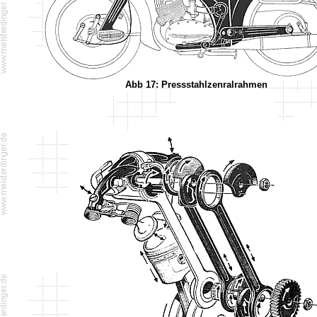
Abb 17: Pressstahlzenralrahmen