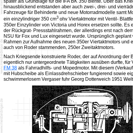
später als Grundlage für die IFA BK 350 diente. Über das Kr
hinausblickend entstanden aber auch zwei-, drei- und vierräd
Fahrzeuge für Behinderte und neue Motorradmodelle samt Mo
3
ein einzylindriger 350 cm
ohv Viertaktmotor mit Ventil- Blattf
350er Einzylinder von Victoria und Horex ersetzen sollte. Es
der Rückgrat- Pressstahlrahmen, der allerdings erst nach dem
NSU für Fox und Lux eingesetzt wurde. Ursprünglich geplant 
Rahmen zur Aufnahme des neuen 350er Viertaktmotors und e
auch von Roder stammenden, 250er Zweitaktmotors.
Nach Kriegsende konstruierte Roder, der auf Anordnung der 
eigentlich nur untergeordnete Tätigkeiten ausüben durfte, für 
FM 38
als Fahrradhilfs- und Mopedmotor. Mit diesem (Verkau
mit Hubscheibe als Einlassdrehschieber fungierend sowie e
schwimmerlosem Vergaser fuhr Georg Dotterweich 1951 Welt