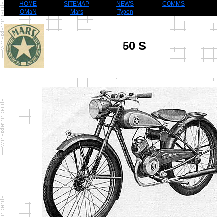
HOME
SITEMAP
NEWS
COMMS
OMaN
Mars
Typen
50 S