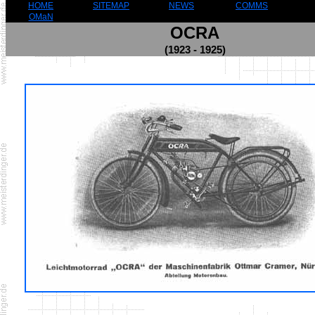
HOME
SITEMAP
NEWS
COMMS
OMaN
OCRA
(1923 - 1925)