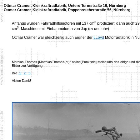
Ottmar Cramer, Kleinkraftradfabrik, Untere Turmstraße 16, Nürnberg
Ottmar Cramer, Kleinkraftradfabrik, Poppenreutherstraße 56, Nürnberg
3
Anfangs wurden Fahrradhilfsmotoren mit 137 cm
produziert, dann auch 29
3
cm
- Maschinen mit Einbaumotoren von Jap (sv und ohv).
Ottmar Cramer war gleichzeitig auch Eigner der
LLoyd
Motorradfabrik in Nü
Mathias Thomas [MatthiasThomas(at)t-online(Punkt)de] stellte uns das obige und di
Bilder zur Verfügung:
Bild
1
2
3
Vielen Dank!