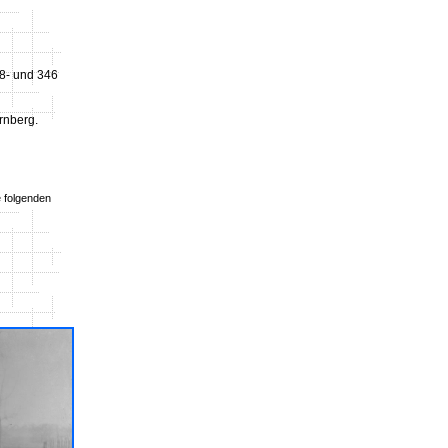
8- und 346
rnberg.
e folgenden