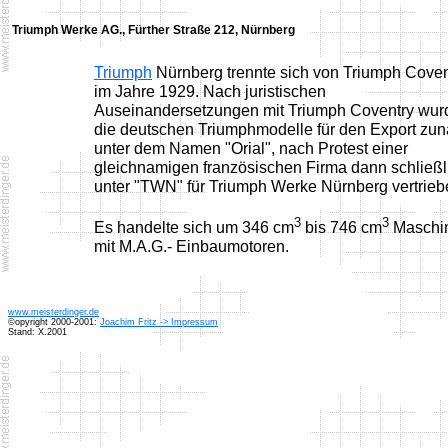
Triumph Werke AG., Fürther Straße 212, Nürnberg
Triumph
Nürnberg trennte sich von Triumph Coven
im Jahre 1929. Nach juristischen
Auseinandersetzungen mit Triumph Coventry wur
die deutschen Triumphmodelle für den Export zun
unter dem Namen "Orial", nach Protest einer
gleichnamigen französischen Firma dann schließl
unter "TWN" für Triumph Werke Nürnberg vertrieb
3
3
Es handelte sich um 346 cm
bis 746 cm
Maschi
mit M.A.G.- Einbaumotoren.
www.meisterdinger.de
©opyright 2000-2001:
Joachim Fritz -> Impressum
Stand: X.2001