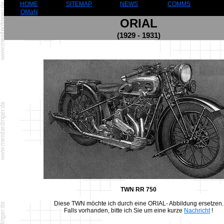
HOME
SITEMAP
NEWS
COMMS
OMaN
ORIAL
(1929 - 1931)
TWN RR 750
Diese TWN möchte ich durch eine ORIAL- Abbildung ersetzen.
Falls vorhanden, bitte ich Sie um eine kurze
Nachricht
!