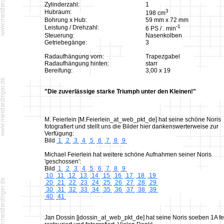
Zylinderzahl:
1
3
Hubraum:
198 cm
Bohrung x Hub:
59 mm x 72 mm
-1
Leistung / Drehzahl:
6 PS / . min
Steuerung:
Nasenkolben
Getriebegänge:
3
Radaufhängung vorn:
Trapezgabel
Radaufhängung hinten:
starr
Bereifung:
3,00 x 19
"Die zuverlässige starke Triumph unter den Kleinen!"
M. Feierlein [M.Feierlein_at_web_pkt_de] hat seine schöne Noris
fotografiert und stellt uns die Bilder hier dankenswerterweise zur
Verfügung:
Bild
1
2
3
4
5
6
7
8
9
Michael Feierlein hat weitere schöne Aufnahmen seiner Noris
'geschossen':
Bild
1
2
3
4
5
6
7
8
9
10
11
12
13
14
15
16
17
18
19
20
21
22
23
24
25
26
27
28
29
30
31
32
33
34
35
36
37
38
39
40
41
Jan Dossin [jdossin_at_web_pkt_de] hat seine Noris soeben 1A fe