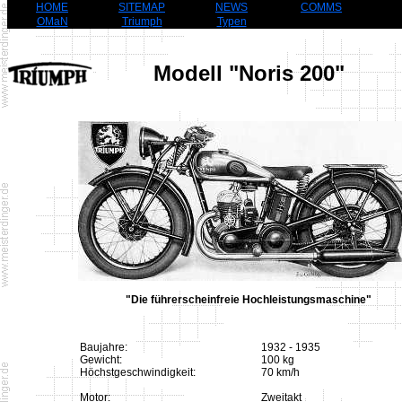
HOME
SITEMAP
NEWS
COMMS
OMaN
Triumph
Typen
Modell "Noris 200"
"Die führerscheinfreie Hochleistungsmaschine"
Baujahre:
1932 - 1935
Gewicht:
100 kg
Höchstgeschwindigkeit:
70 km/h
Motor:
Zweitakt