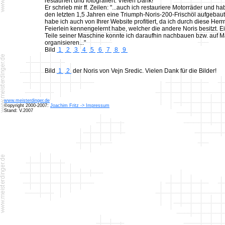
restauriert und fotografiert. Vielen Dank!
Er schrieb mir ff. Zeilen: "...auch ich restauriere Motorräder und ha
den letzten 1,5 Jahren eine Triumph-Noris-200-Frischöl aufgebaut
habe ich auch von Ihrer Website profitiert, da ich durch diese Herr
Feierlein kennengelernt habe, welcher die andere Noris besitzt. E
Teile seiner Maschine konnte ich daraufhin nachbauen bzw. auf M
organisieren..."
Bild
1
2
3
4
5
6
7
8
9
Bild
1
2
der Noris von Vejn Sredic. Vielen Dank für die Bilder!
www.meisterdinger.de
©opyright 2000-2007:
Joachim Fritz -> Impressum
Stand: V.2007