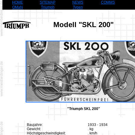
HOME
SITEMAP
NEWS
COMMS
OMaN
Triumph
Typen
Modell "SKL 200"
"Triumph SKL 200"
Baujahre:
1933 - 1934
Gewicht:
. kg
Höchstgeschwindigkeit:
. km/h