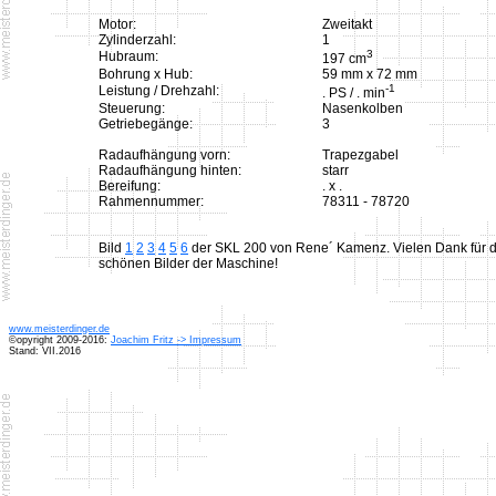
Motor:
Zweitakt
Zylinderzahl:
1
3
Hubraum:
197 cm
Bohrung x Hub:
59 mm x 72 mm
-1
Leistung / Drehzahl:
. PS / . min
Steuerung:
Nasenkolben
Getriebegänge:
3
Radaufhängung vorn:
Trapezgabel
Radaufhängung hinten:
starr
Bereifung:
. x .
Rahmennummer:
78311 - 78720
Bild
1
2
3
4
5
6
der SKL 200 von Rene´ Kamenz. Vielen Dank für d
schönen Bilder der Maschine!
www.meisterdinger.de
©opyright 2009-2016:
Joachim Fritz -> Impressum
Stand: VII.2016