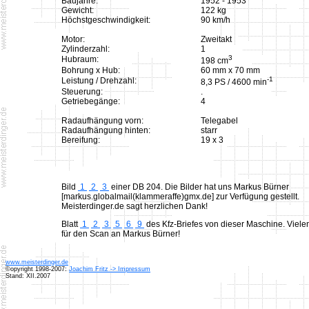
Baujahre:
1952 - 1953
Gewicht:
122 kg
Höchstgeschwindigkeit:
90 km/h
Motor:
Zweitakt
Zylinderzahl:
1
3
Hubraum:
198 cm
Bohrung x Hub:
60 mm x 70 mm
-1
Leistung / Drehzahl:
8,3 PS / 4600 min
Steuerung:
.
Getriebegänge:
4
Radaufhängung vorn:
Telegabel
Radaufhängung hinten:
starr
Bereifung:
19 x 3
Bild
1
2
3
einer DB 204. Die Bilder hat uns Markus Bürner
[markus.globalmail(klammeraffe)gmx.de] zur Verfügung gestellt.
Meisterdinger.de sagt herzlichen Dank!
Blatt
1
2
3
5
6
9
des Kfz-Briefes von dieser Maschine. Viel
für den Scan an Markus Bürner!
www.meisterdinger.de
©opyright 1998-2007:
Joachim Fritz -> Impressum
Stand: XII.2007