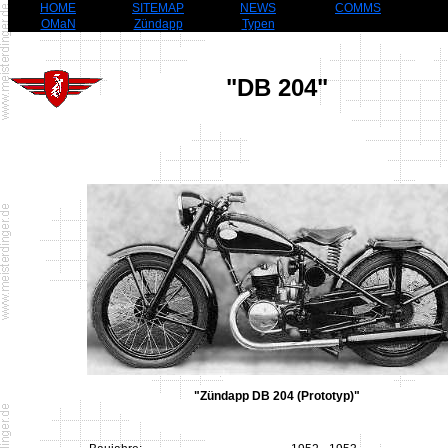
HOME
SITEMAP
NEWS
COMMS
OMaN
Zündapp
Typen
"DB 204"
"Zündapp DB 204 (Prototyp)"