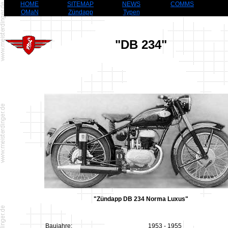
HOME
SITEMAP
NEWS
COMMS
OMaN
Zündapp
Typen
"DB 234"
"Zündapp DB 234 Norma Luxus"
Baujahre:
1953 - 1955