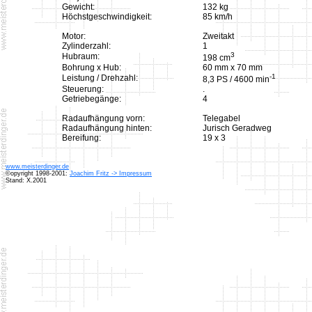
Gewicht:
132 kg
Höchstgeschwindigkeit:
85 km/h
Motor:
Zweitakt
Zylinderzahl:
1
3
Hubraum:
198 cm
Bohrung x Hub:
60 mm x 70 mm
-1
Leistung / Drehzahl:
8,3 PS / 4600 min
Steuerung:
.
Getriebegänge:
4
Radaufhängung vorn:
Telegabel
Radaufhängung hinten:
Jurisch Geradweg
Bereifung:
19 x 3
www.meisterdinger.de
©opyright 1998-2001:
Joachim Fritz -> Impressum
Stand: X.2001