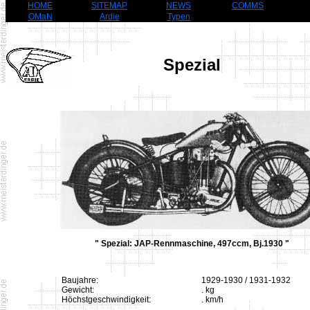
HOME
SITEMAP
NEWS
COMMS
OMaN
Ardie
Typen
Spezial
" Spezial: JAP-Rennmaschine, 497ccm, Bj.1930 "
Baujahre:
1929-1930 / 1931-1932
Gewicht:
. kg
Höchstgeschwindigkeit:
. km/h