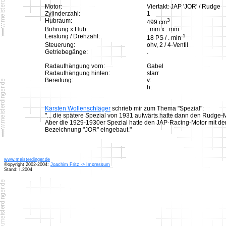
Motor:
Viertakt: JAP 'JOR' / Rudge
Zylinderzahl:
1
Hubraum:
3
499 cm
Bohrung x Hub:
. mm x . mm
Leistung / Drehzahl:
-1
18 PS / . min
Steuerung:
ohv, 2 / 4-Ventil
Getriebegänge:
.
Radaufhängung vorn:
Gabel
Radaufhängung hinten:
starr
Bereifung:
v:
h:
Karsten Wollenschläger
schrieb mir zum Thema "Spezial":
"... die spätere Spezial von 1931 aufwärts hatte dann den Rudge-M
Aber die 1929-1930er Spezial hatte den JAP-Racing-Motor mit de
Bezeichnung "JOR" eingebaut."
www.meisterdinger.de
©opyright 2002-2004:
Joachim Fritz -> Impressum
Stand: I.2004