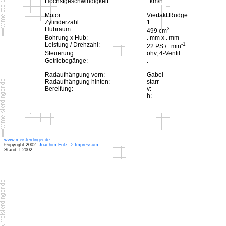
Höchstgeschwindigkeit:
. km/h
Motor:
Viertakt Rudge
Zylinderzahl:
1
Hubraum:
3
499 cm
Bohrung x Hub:
. mm x . mm
Leistung / Drehzahl:
-1
22 PS / . min
Steuerung:
ohv, 4-Ventil
Getriebegänge:
.
Radaufhängung vorn:
Gabel
Radaufhängung hinten:
starr
Bereifung:
v:
h:
www.meisterdinger.de
©opyright 2002:
Joachim Fritz -> Impressum
Stand: I.2002