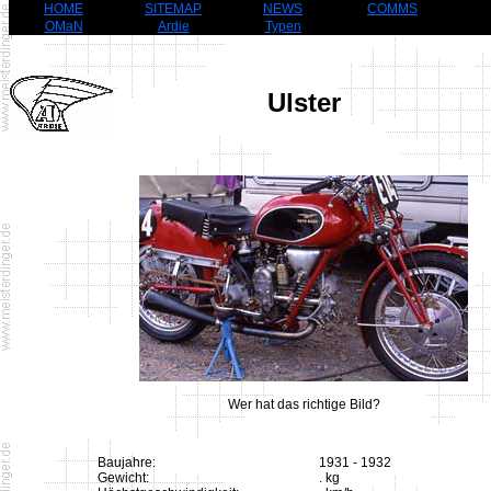
HOME
SITEMAP
NEWS
COMMS
OMaN
Ardie
Typen
Ulster
Wer hat das richtige Bild?
Baujahre:
1931 - 1932
Gewicht:
. kg