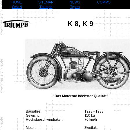
HOME
SITEMAP
NEWS
COMMS
OMaN
Triumph
Typen
K 8, K 9
"Das Motorrad höchster Qualität"
Baujahre:
1928 - 1933
Gewicht:
110 kg
Höchstgeschwindigkeit:
70 km/h
Motor:
Zweitakt