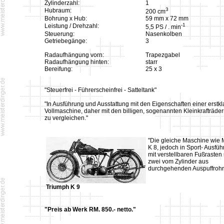
Zylinderzahl:
1
3
Hubraum:
200 cm
Bohrung x Hub:
59 mm x 72 mm
-1
Leistung / Drehzahl:
5,5 PS / . min
Steuerung:
Nasenkolben
Getriebegänge:
3
Radaufhängung vorn:
Trapezgabel
Radaufhängung hinten:
starr
Bereifung:
25 x 3
"Steuerfrei - Führerscheinfrei - Satteltank"
"In Ausführung und Ausstattung mit den Eigenschaften einer erstk
Vollmaschine, daher mit den billigen, sogenannten Kleinkrafträder
zu vergleichen."
"Die gleiche Maschine wie 
K 8, jedoch in Sport- Ausfüh
mit verstellbaren Fußrasten
zwei vom Zylinder aus
durchgehenden Auspuffrohr
Triumph K 9
"Preis ab Werk RM. 850.- netto."