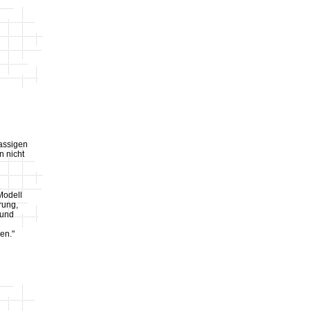
lassigen
n nicht
Modell
rung,
 und
en."