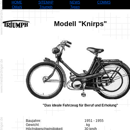
HOME
SITEMAP
NEWS
COMMS
OMaN
Triumph
Typen
Modell "Knirps"
"Das ideale Fahrzeug für Beruf und Erholung"
Baujahre:
1951 - 1955
Gewicht:
. kg
Höchstgeschwindigkeit:
30 km/h