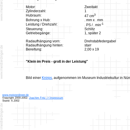
Motor:
Zweitakt
Zylinderzahl:
1
3
Hubraum:
47 cm
Bohrung x Hub:
. mm x . mm
-1
Leistung / Drehzahl:
. PS / . min
Steuerung:
Schlitz
Getriebegänge:
1, später 2
Radaufhängung vorn:
Drehstabfedergabel
Radaufhängung hinten:
starr
Bereifung:
2,00 x 19
"Klein im Preis - groß in der Leistung"
Bild einer
Knirps
, aufgenommen im Museum Industriekultur in Nür
www.meisterdinger.de
©opyright 2000-2002:
Joachim Fritz -> Impressum
Stand: X.2002