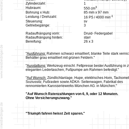
Zylinderzahl:
1
3
Hubraum:
550 cm
Bohrung x Hub:
85 mm x 97 mm
-1
Leistung / Drehzahl:
16 PS / 4000 min
Steuerung:
sv
Getriebegänge:
3
Radaufhängung vorn:
Druid- Federgabel
Radaufhängung hinten:
starr
Bereifung:
26 x 3
"
Ausführung:
Rahmen schwarz emailliert, blanke Teile stark vernick
Behälter grau emailliert mit grünen Feldern."
"
Ausstattung:
Werkzeug einschl. Fettpresse bester Ausführung in 
eleganten Ledertaschen, Fußpumpe am Rahmen befestigt."
"
Auf Wunsch:
Zündlichtanlage, Hupe, elektrisches Horn, Tachomet
Soziussitz, Fußrasten sowie ADKA- Seitenwagen, Fabrikat des
rennomierten Karosseriewerks München AG. in München."
"Auf Wunsch Ratenzahlungen von 6, 9, oder 12 Monaten.
Ohne Versicherungszwang."
"Triumph fahren heisst Zeit sparen."