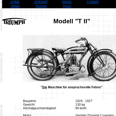
HOME
SITEMAP
NEWS
COMMS
OMaN
Triumph
Typen
Modell "T II"
"
Die
Maschine für anspruchsvolle Fahrer"
Baujahre:
1924 - 1927
Gewicht:
130 kg
Höchstgeschwindigkeit:
90 km/h
Motor:
Viertakt (Triumph Coventry)