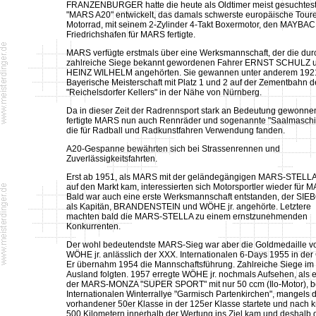
FRANZENBURGER hatte die heute als Oldtimer meist gesuchtes
"MARS A20" entwickelt, das damals schwerste europäische Tour
Motorrad, mit seinem 2-Zylinder 4-Takt Boxermotor, den MAYBAC
Friedrichshafen für MARS fertigte.
MARS verfügte erstmals über eine Werksmannschaft, der die dur
zahlreiche Siege bekannt gewordenen Fahrer ERNST SCHULZ 
HEINZ WILHELM angehörten. Sie gewannen unter anderem 192
Bayerische Meisterschaft mit Platz 1 und 2 auf der Zementbahn d
"Reichelsdorfer Kellers" in der Nähe von Nürnberg.
Da in dieser Zeit der Radrennsport stark an Bedeutung gewonnen
fertigte MARS nun auch Rennräder und sogenannte "Saalmasch
die für Radball und Radkunstfahren Verwendung fanden.
A20-Gespanne bewährten sich bei Strassenrennen und
Zuverlässigkeitsfahrten.
Erst ab 1951, als MARS mit der geländegängigen MARS-STELL
auf den Markt kam, interessierten sich Motorsportler wieder für 
Bald war auch eine erste Werksmannschaft entstanden, der SI
als Kapitän, BRANDENSTEIN und WÖHE jr. angehörte. Letztere
machten bald die MARS-STELLA zu einem ernstzunehmenden
Konkurrenten.
Der wohl bedeutendste MARS-Sieg war aber die Goldmedaille vo
WÖHE jr. anlässlich der XXX. Internationalen 6-Days 1955 in der
Er übernahm 1954 die Mannschaftsführung. Zahlreiche Siege im 
Ausland folgten. 1957 erregte WÖHE jr. nochmals Aufsehen, als e
der MARS-MONZA "SUPER SPORT" mit nur 50 ccm (Ilo-Motor), be
Internationalen Winterrallye "Garmisch Partenkirchen", mangels
vorhandener 50er Klasse in der 125er Klasse startete und nach 
500 Kilometern innerhalb der Wertung ins Ziel kam und deshalb 