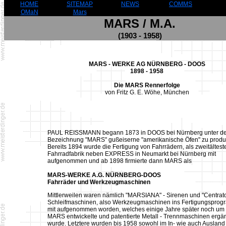
HOME
SITEMAP
NEWS
COMMS
OMaN
Mars
MARS / M.A.
(1903 - 1958)
MARS - WERKE AG NÜRNBERG - DOOS
1898 - 1958
Die MARS Rennerfolge
von Fritz G. E. Wöhe, München
PAUL REISSMANN begann 1873 in DOOS bei Nürnberg unter de
Bezeichnung "MARS" gußeiserne "amerikanische Öfen" zu produ
Bereits 1894 wurde die Fertigung von Fahrrädern, als zweitältest
Fahrradfabrik neben EXPRESS in Neumarkt bei Nürnberg mit
aufgenommen und ab 1898 firmierte dann MARS als
MARS-WERKE A.G. NÜRNBERG-DOOS
Fahrräder und Werkzeugmaschinen
Mittlerweilen waren nämlich "MARSIANA" - Sirenen und "Centrato
Schleifmaschinen, also Werkzeugmaschinen ins Fertigungspro
mit aufgenommen worden, welches einige Jahre später noch um
MARS entwickelte und patentierte Metall - Trennmaschinen ergä
wurde. Letztere wurden bis 1958 sowohl im In- wie auch Ausland