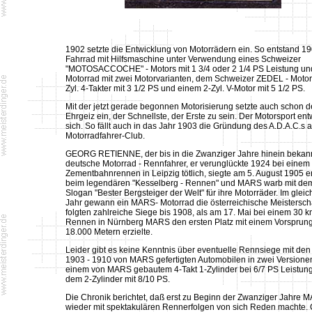
1902 setzte die Entwicklung von Motorrädern ein. So entstand 19
Fahrrad mit Hilfsmaschine unter Verwendung eines Schweizer
"MOTOSACCOCHE" - Motors mit 1 3/4 oder 2 1/4 PS Leistung un
Motorrad mit zwei Motorvarianten, dem Schweizer ZEDEL - Motor 
Zyl. 4-Takter mit 3 1/2 PS und einem 2-Zyl. V-Motor mit 5 1/2 PS.
Mit der jetzt gerade begonnen Motorisierung setzte auch schon d
Ehrgeiz ein, der Schnellste, der Erste zu sein. Der Motorsport ent
sich. So fällt auch in das Jahr 1903 die Gründung des A.D.A.C.s a
Motorradfahrer-Club.
GEORG RETIENNE, der bis in die Zwanziger Jahre hinein bekan
deutsche Motorrad - Rennfahrer, er verunglückte 1924 bei einem
Zementbahnrennen in Leipzig tötlich, siegte am 5. August 1905 e
beim legendären "Kesselberg - Rennen" und MARS warb mit de
Slogan "Bester Bergsteiger der Welt" für ihre Motorräder. Im glei
Jahr gewann ein MARS- Motorrad die österreichische Meisterscha
folgten zahlreiche Siege bis 1908, als am 17. Mai bei einem 30 k
Rennen in Nürnberg MARS den ersten Platz mit einem Vorsprun
18.000 Metern erzielte.
Leider gibt es keine Kenntnis über eventuelle Rennsiege mit den
1903 - 1910 von MARS gefertigten Automobilen in zwei Versione
einem von MARS gebautem 4-Takt 1-Zylinder bei 6/7 PS Leistun
dem 2-Zylinder mit 8/10 PS.
Die Chronik berichtet, daß erst zu Beginn der Zwanziger Jahre 
wieder mit spektakulären Rennerfolgen von sich Reden machte